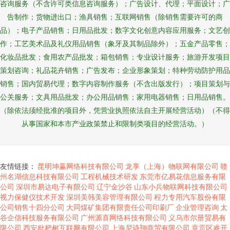
咨询服务（不含许可类信息咨询服务）；广告设计、代理；平面设计；广
告制作；货物进出口；渔具销售；互联网销售（除销售需要许可的商
品）；电子产品销售；日用品批发；数字文化创意内容应用服务；文艺创
作；工艺美术品及礼仪用品销售（象牙及其制品除外）；五金产品零售；
化妆品批发；食用农产品批发；箱包销售；专业设计服务；旅游开发项目
策划咨询；礼品花卉销售；广告发布；企业形象策划；特种劳动防护用品
销售；国内贸易代理；数字内容制作服务（不含出版发行）；项目策划与
公关服务；文具用品批发；办公用品销售；家用电器销售；日用品销售。
（除依法须经批准的项目外，凭营业执照依法自主开展经营活动）（不得
从事国家和本市产业政策禁止和限制类项目的经营活动。）
友情链接：
昆明坤赢网络科技有限公司
龙享（上海）物联网有限公司
赣
州名湖信息科技有限公司
工程机械技术研发
东莞市亿易花信息服务有限
公司
深圳市易达电子有限公司
辽宁金沙谷
山东小兵物联网科技有限公司
视力保健仪技术开发
深圳美韩美容管理有限公司
程力专用汽车股份有限
公司销售十四分公司
大同煤矿集团有限责任公司印刷厂
企业管理咨询
太
谷企信科技服务有限公司
广州源喜网络科技有限公司
义乌市尔册贸易有
限公司
西安枇杷树互联网有限公司
上海尼诗翔商贸有限公司
章贡区睿开