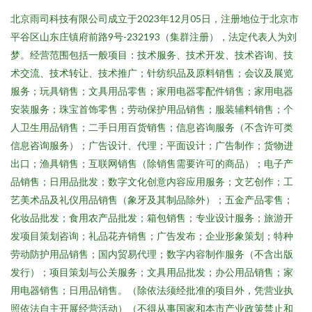
北京雨司科技有限公司成立于2023年12月05日，注册地位于北京市
平谷区山东庄镇府前路9号-232193（集群注册），法定代表人为刘
梦。经营范围包括一般项目：技术服务、技术开发、技术咨询、技
术交流、技术转让、技术推广；针纺织品及原料销售；会议及展览
服务；玩具销售；文具用品零售；家用电器零配件销售；家用电器
安装服务；珠宝首饰零售；劳动保护用品销售；服装辅料销售；个
人卫生用品销售；二手日用百货销售；信息咨询服务（不含许可类
信息咨询服务）；广告设计、代理；平面设计；广告制作；货物进
出口；渔具销售；互联网销售（除销售需要许可的商品）；电子产
品销售；日用品批发；数字文化创意内容应用服务；文艺创作；工
艺美术品及礼仪用品销售（象牙及其制品除外）；五金产品零售；
化妆品批发；食用农产品批发；箱包销售；专业设计服务；旅游开
发项目策划咨询；礼品花卉销售；广告发布；企业形象策划；特种
劳动防护用品销售；国内贸易代理；数字内容制作服务（不含出版
发行）；项目策划与公关服务；文具用品批发；办公用品销售；家
用电器销售；日用品销售。（除依法须经批准的项目外，凭营业执
照依法自主开展经营活动）（不得从事国家和本市产业政策禁止和