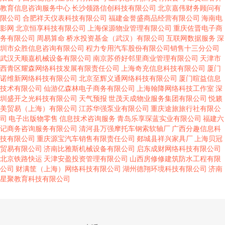
教育信息咨询服务中心
长沙领路信创科技有限公司
北京嘉伟财务顾问有
限公司
合肥祥天仪表科技有限公司
福建金誉盛商品经营有限公司
海南电
影网
北京恒享科技有限公司
上海保源物业管理有限公司
重庆佐晋电子商
务有限公司
周易算命
桥水投资基金（武汉）有限公司
互联网数据服务
深
圳市众胜信息咨询有限公司
程力专用汽车股份有限公司销售十三分公司
武汉天顺嘉机械设备有限公司
南京苏侨好邻里商业管理有限公司
天津市
西青区耀森网络科技发展有限责任公司
上海奇充信息科技有限公司
厦门
诺维新网络科技有限公司
北京至辉义通网络科技有限公司
厦门暄益信息
技术有限公司
仙游亿森林电子商务有限公司
上海翰降网络科技工作室
深
圳盛开之光科技有限公司
天气预报
世茂天成物业服务集团有限公司
悦籁
美贸易（上海）有限公司
江苏华强泵业有限公司
重庆途旅旅行社有限公
司
电子出版物零售
信息技术咨询服务
青岛乐享琛蓝实业有限公司
福建六
记商务咨询服务有限公司
清河县万强摩托车钢索软轴厂
广西分趣信息科
技有限公司
重庆源宝汽车销售有限责任公司
郯城县祥兴家具厂
上海贝冠
贸易有限公司
济南比雅斯机械设备有限公司
启东成财网络科技有限公司
北京铁路快运
天津安盈投资管理有限公司
山西房修修建筑防水工程有限
公司
财满筐（上海）网络科技有限公司
湖州德翔环境科技有限公司
济南
星聚教育科技有限公司